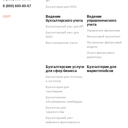
ИП
8 (800) 600-80-67
Бухгалтерия для ООО
Ведение
Ведение
СОУТ
бухгалтерского учета
управленческого
учета
Бухгалтерский учет для ИП
Управление финансами
Бухгалтерский учет для
Финансовый консалтинг
ООО
Построение финансовой
Восстановление учета
модели
Услуги финансового
директора
Бухгалтерские услуги
Бухгалтерия для
для сфер бизнеса
маркетплейсов
Бухгалтерия для гостиниц
и хостелов
Бухгалтерия для
таксопарков
Бухгалтерское
обслуживание ломбардов
Бухгалтер для
турагентства
Бухгалтерский учет
майнинга криптовалюты