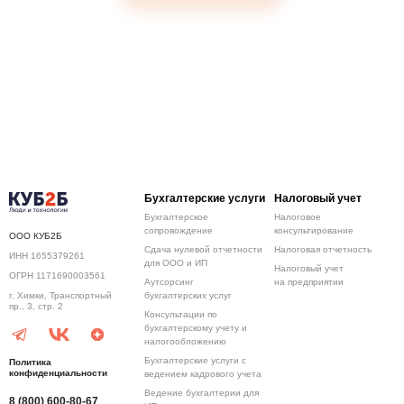
Бухгалтерские услуги
Налоговый учет
Бухгалтерское
Налоговое
сопровождение
консультирование
ООО КУБ2Б
Сдача нулевой отчетности
Налоговая отчетность
ИНН 1655379261
для ООО и ИП
Налоговый учет
ОГРН 1171690003561
Аутсорсинг
на предприятии
бухгалтерских услуг
г. Химки, Транспортный
пр., 3, стр. 2
Консультации по
бухгалтерскому учету и
налогообложению
Бухгалтерские услуги с
Политика
конфиденциальности
ведением кадрового учета
Ведение бухгалтерии для
8 (800) 600-80-67